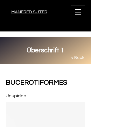
MANFRED SUTER
Überschrift 1
< Back
< Back
BUCEROTIFORMES
Upupidae