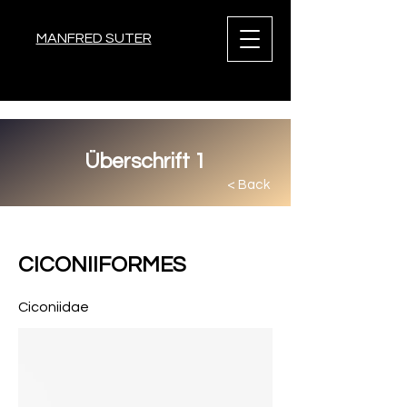
MANFRED SUTER
Überschrift 1
< Back
< Back
CICONIIFORMES
Ciconiidae