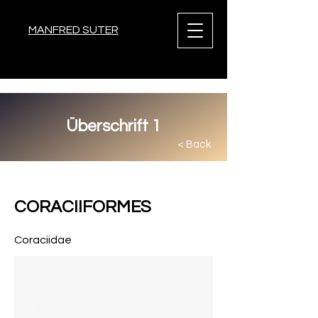
MANFRED SUTER
Überschrift 1
< Back
< Back
CORACIIFORMES
Coraciidae