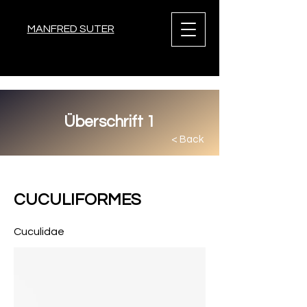
MANFRED SUTER
Überschrift 1
< Back
< Back
CUCULIFORMES
Cuculidae