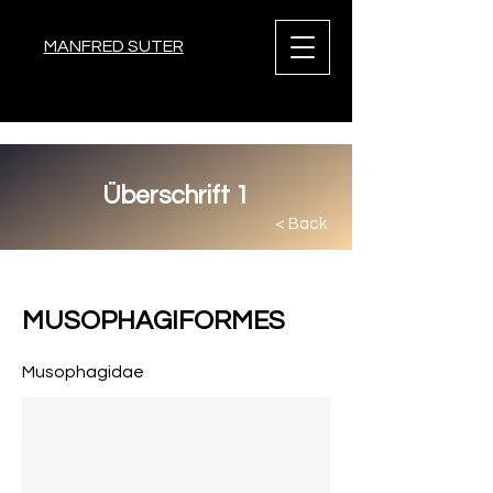
MANFRED SUTER
Überschrift 1
< Back
< Back
MUSOPHAGIFORMES
Musophagidae