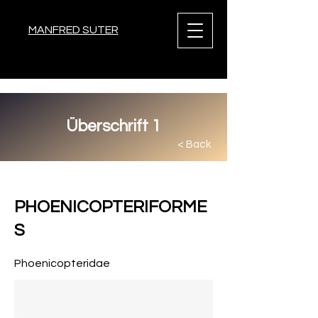
MANFRED SUTER
Überschrift 1
< Back
< Back
PHOENICOPTERIFORME
S
Phoenicopteridae