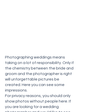
Sie hier nur Fotos ohne Personen.
Wenn Sie einen
Hochzeitsfotografen suchen und
weitere Fotos sehen
möchten, gebe ich Ihnen auf
Wunsch gerne ein Login zum
privaten Bereich.
(privater Bereich)
Photographing weddings means
taking on a lot of responsibility. Only if
the chemistry between the bride and
groom and the photographer is right
will unforgettable pictures be
created. Here you can see some
impressions.
For privacy reasons, you should only
show photos without people here. If
you are looking for a wedding