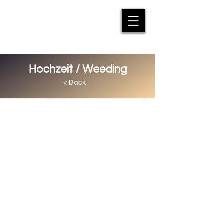
MANFRED SUTER
Hochzeit / Weeding
< Back
Hochzeiten zu
fotografieren bedeutet eine grosse
Verantwortung zu übernehmen. Nur
wenn dabei die Chemie zwischen
Brautpaar und Fotograf stimmt,
kommen auch unvergessliche Bilder
zu stande. Hier sehen Sie
einige Impressions Aufnahmen.
Aus
Persönlichkeitsschutzgründen zeige