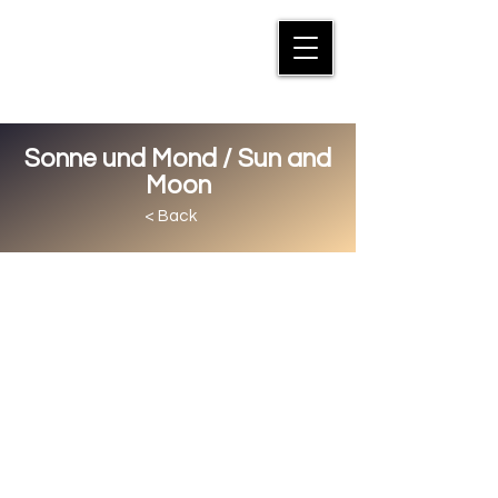
MANFRED SUTER
Sonne und Mond / Sun and
Moon
< Back
Wachstum, keine Nahrung, kein
Erwachen. Ohne Mond keine
Schlafstörungen😊, keine Gezeiten
im Meer, keine Geschichten über
den Hasen oder den Mann im
Mond… Die Faszination von Sonne
und Mond sowie ihr Einfluss auf
unser Gemüt sind hintergründig und
versteckt, aber unabdingbar. Und