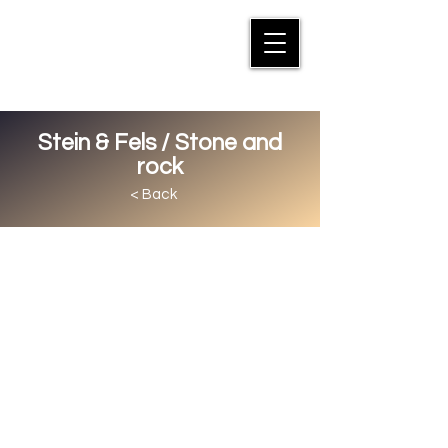
MANFRED SUTER
Stein & Fels / Stone and
rock
< Back
Gewachsene Strukturen verraten
Geschichte, verbreiten aber auch
Stimmung und bilden eine
Atmosphäre. Unser Lebensraum
wird geprägt vom Untergrund, doch
nehmen wir ihn kaum wahr - ausser
wenn wir uns besonders drauf
achten oder die Umgebung so
besonders ist, dass sie uns