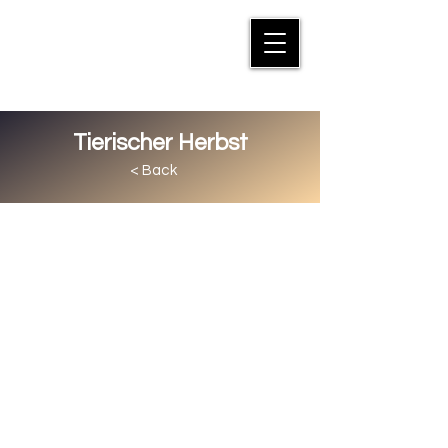
MANFRED SUTER
Tierischer Herbst
< Back
Die Blätter verfärben
sich, Nebelschwaden verzaubern die
Landschaft und es wird kühler. Die
Natur verliert nichts von ihrer
Anziehungskraft, auch wenn sie sich
auf den Winter vorbereiten. Das
dicke Fell wird angezogen, die
Federn schneetauglich eingefärbt
und die nächste Generation
produziert. Der Herbst voller