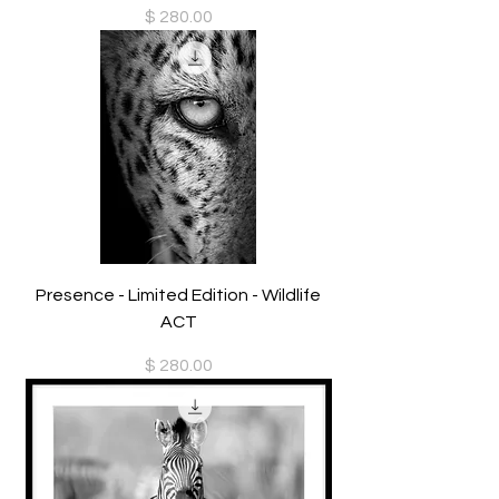
Preis
$ 280.00
Presence - Limited Edition - Wildlife
ACT
Preis
$ 280.00