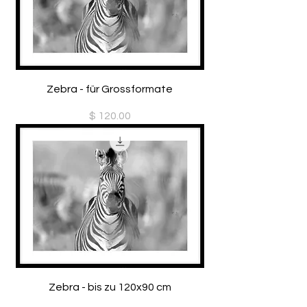
Zebra - für Grossformate
Preis
$ 120.00
Zebra - bis zu 120x90 cm