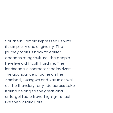
Luangwa und Kafue sowie die
gewittrige Fährfahrt über den
Karibastausee gehören wie die
Victoriafälle zu den grossartigen
und unvergesslichen
Reisehöhepunkten.
Southern Zambia impressed us with
its simplicity and originality. The
journey took us back to earlier
decades of agriculture, the people
here live a difficult, hard life. The
landscape is characterised by rivers,
the abundance of game on the
Zambezi, Luangwa and Kafue as well
as the thundery ferry ride across Lake
Kariba belong to the great and
unforgettable travel highlights, just
like the Victoria Falls.