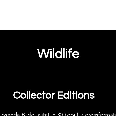
Portfolio
About me
Guestbook
C
Wildlife
Collector Editions
ösende Bildqualität in 300 dpi für grossformati